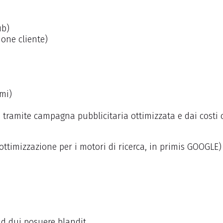
ub)
ione cliente)
rmi)
to tramite campagna pubblicitaria ottimizzata e dai cost
ottimizzazione per i motori di ricerca, in primis GOOGLE)
id dui posuere blandit.