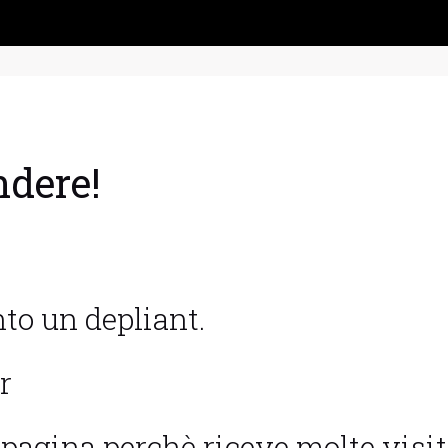
ndere!
to un depliant.
r
pagina perchè riceve molte visite